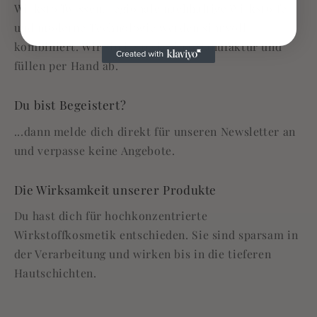
Wirkstoffwissen, regionale nachhaltige Wirkstoffe
und moderne Technologie werden sinnvoll
kombiniert. Wir sind eine kleine Manufaktur und
füllen per Hand ab.
Du bist Begeistert?
...dann melde dich direkt für unseren Newsletter an
und verpasse keine Angebote.
Die Wirksamkeit unserer Produkte
Du hast dich für hochkonzentrierte
Wirkstoffkosmetik entschieden. Sie sind sparsam in
der Verarbeitung und wirken bis in die tieferen
Hautschichten.