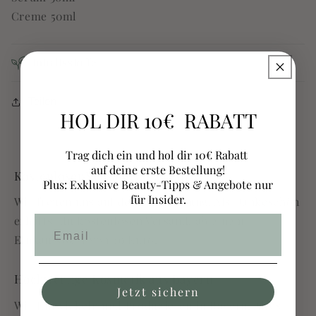
Creme 50ml
Inhaltsstoffe
Teilen
HOL DIR 10€ RABATT
Trag dich ein und hol dir 10€ Rabatt
auf deine erste Bestellung!
Kostenloser Versand ab 49 Euro
Plus: Exklusive Beauty-Tipps & Angebote nur
für Insider.
Wir freuen uns auf deine Bestellung! Als Dankeschön
erhältst du kostenlosen Versand, ab einem
Einkaufswert von 49 Euro.
Hochwertige Kosmetik aus Bayern
Jetzt sichern
Wir Entwickeln und Produzieren in Bayern. Altes