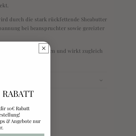
ekt.
ird durch die stark rückfettende Sheabutter
spannung bei beanspruchter sowie gereizter
t vor dem Austrocknen und wirkt zugleich
egenerierend.
€ RABATT
 dir 10€ Rabatt
estellung!
pps & Angebote nur
r.