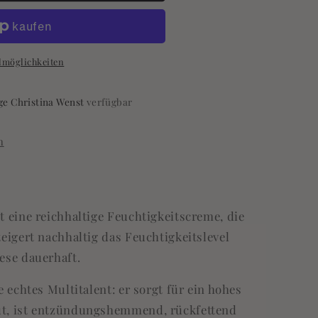
stresor
lmöglichkeiten
e Christina Wenst
verfügbar
n
t eine r
eichhaltige Feuchtigkeitscreme, die
teigert nachhaltig das Feuchtigkeitslevel
ese dauerhaft.
e echtes Multitalent: er sorgt für ein hohes
ut, ist entzündungshemmend, rückfettend