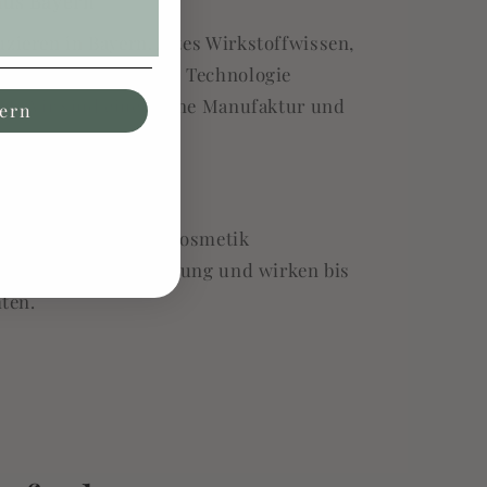
aus Bayern
zieren in Bayern. Altes Wirkstoffwissen,
rkstoffe und moderne Technologie
rt. Wir sind eine kleine Manufaktur und
hern
r Produkte
zentrierte Wirkstoffkosmetik
rsam in der Verarbeitung und wirken bis
hten.