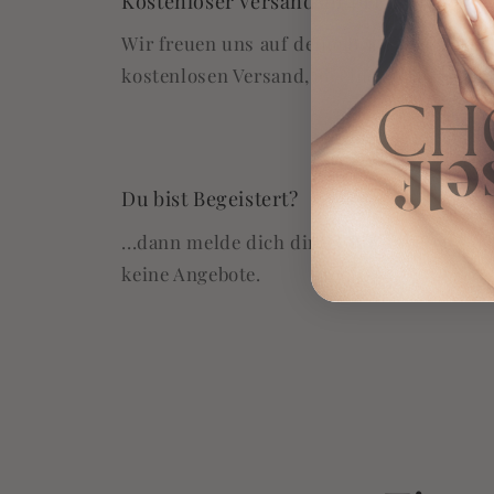
Kostenloser Versand ab 49 Euro
Wir freuen uns auf deine Bestellung! Als
kostenlosen Versand, ab einem Einkaufswe
Du bist Begeistert?
...dann melde dich direkt für unseren Ne
keine Angebote.