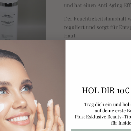
und hat einen Anti Aging Eff
Der Feuchtigkeitshaushalt w
reguliert und sorgt für Ent
Haut.
Phanthenol schützt die Hau
entzündungshemmend und r
Inhaltsstoffe
HOL DIR 10
Teilen
Trag dich ein und hol
auf deine erste B
Plus: Exklusive Beauty-Ti
für Inside