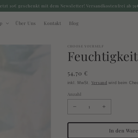
Jetzt 10€ geschenkt mit dem Newsletter! Versandkostenfrei ab 59
yp
Über Uns
Kontakt
Blog
CHOOSE YOURSELF
Feuchtigkeit
Normaler
54,70 €
Preis
Versand
inkl. MwSt.
wird beim Chec
Anzahl
Verringere
Erhöhe
die
die
Menge
Menge
In den War
für
für