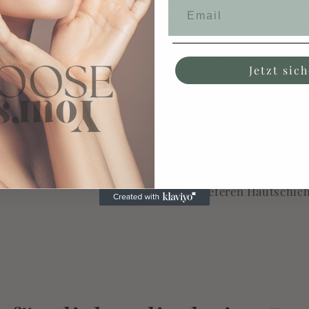
Hochwertige Kosmetik 
 Dankeschön erhältst du
Wir Entwickeln und Produ
rt von 49 Euro.
regionale nachhaltige Wi
werden sinnvoll kombinie
Jetzt sic
füllen per Hand ab.
Die Wirksamkeit unsere
wsletter an und verpasse
Du hast dich für hochkon
entschieden. Sie sind spa
in die tieferen Hautschic