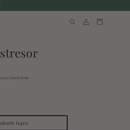
€
Einloggen
Warenkorb
stresor
kout berechnet
enkorb legen