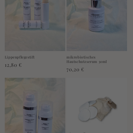
e
:
mikrobiotisches
Lippenpflegestift
Hautschutzserum 30ml
Normaler
12,80 €
Normaler
70,20 €
Preis
Preis