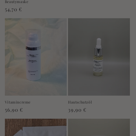
Beautymaske
Normaler
54,70 €
Preis
Hautschutzöl
Vitamincreme
Normaler
39,90 €
Normaler
56,90 €
Preis
Preis