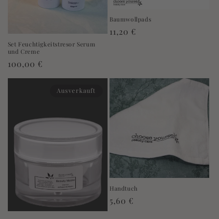
Baumwollpads
Normaler
11,20 €
Preis
Set Feuchtigkeitstresor Serum
und Creme
Normaler
100,00 €
Preis
Ausverkauft
Handtuch
Normaler
5,60 €
Preis