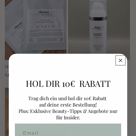
Glow & Lift Biocellulose Maske
mineralischer Sonnenschutz SPF
50
Normaler
14,90 €
Normaler
46,00 €
HOL DIR 10€ RABATT
Preis
Preis
Trag dich ein und hol dir 10€ Rabatt
auf deine erste Bestellung!
Plus: Exklusive Beauty-Tipps & Angebote nur
für Insider.