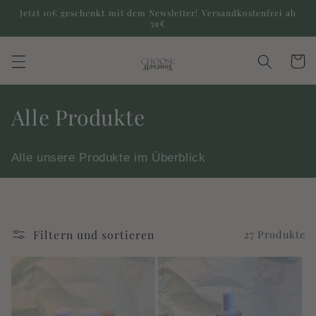
Direkt
Jetzt 10€ geschenkt mit dem Newsletter! Versandkostenfrei ab
zum
59€
Inhalt
Warenko
K
Alle Produkte
a
Alle unsere Produkte im Überblick
t
e
g
Filtern und sortieren
27 Produkte
o
r
i