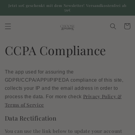
Direkt
Jetzt 10€ geschenkt mit dem Newsletter! Versandkostenfrei ab
zum
59€
Inhalt
Warenko
CCPA Compliance
The app used for assuring the
GDPR/CCPA/APPI/PIPEDA compliance of this site,
collects your IP and the email address in order to
Privacy Policy &
process the data. For more check
Terms of Service
Data Rectification
You can use the link below to update your account