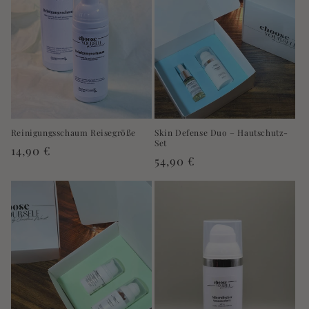
e
:
Reinigungsschaum Reisegröße
Skin Defense Duo – Hautschutz-
Set
Normaler
14,90 €
Normaler
54,90 €
Preis
Preis