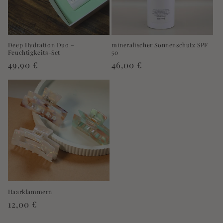
Deep Hydration Duo –
mineralischer Sonnenschutz SPF
Feuchtigkeits-Set
50
Normaler
49,90 €
Normaler
46,00 €
Preis
Preis
Haarklammern
Normaler
12,00 €
Preis