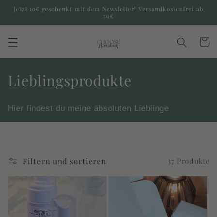
Direkt
Jetzt 10€ geschenkt mit dem Newsletter! Versandkostenfrei ab
zum
59€
Inhalt
Warenko
K
Lieblingsprodukte
a
Hier findest du meine absoluten Lieblinge
t
e
g
Filtern und sortieren
37 Produkte
o
r
i