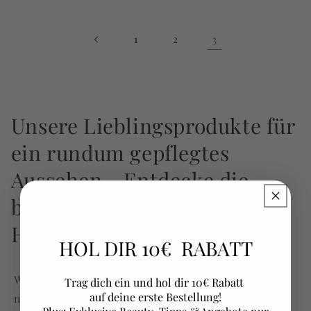
1
2
3
Unsere Lieblingsprodukte für
ein rundum gepflegtes
Aussehen - Entdecke die
besten Tools für deine
Hautpflege Routine
HOL DIR 10€ RABATT
Wir bei Choose Yourself sind stets auf der Suche
Trag dich ein und hol dir 10€ Rabatt
auf deine erste Bestellung!
nach den besten Produkten für eine ganzheitliche